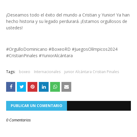
¡Deseamos todo el éxito del mundo a Cristian y Yunior! Ya han
hecho historia y su legado perdurará. ¡Estamos orgullosos de
ustedes!
#OrgulloDominicano #BoxeoRD #JuegosOlímpicos2024
#CristianPinales #YuniorAlcántara
Tags:
boxeo
Internacionales
junior Alcántara Cristian Pinales
PUBLICAR UN COMENTARIO
0 Comentarios