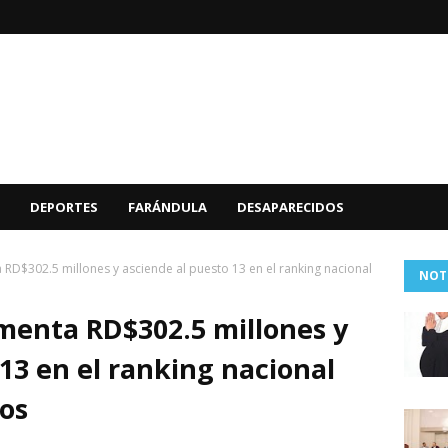
DEPORTES
FARÁNDULA
DESAPARECIDOS
D$302.5 millones y asciende al puesto 13 en el ranking nacional
NOT
menta RD$302.5 millones y
13 en el ranking nacional
os