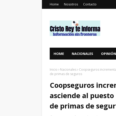
Home
Nosotros
Contacto
HOME
NACIONALES
OPINIÓN
Inicio
Nacionales
Coopseguros incrementa R
de primas de seguros
Coopseguros incre
asciende al puesto 
de primas de segur