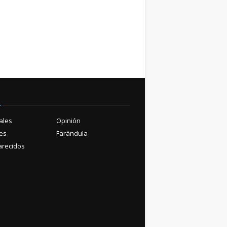
ú
ales
Opinión
es
Farándula
recidos