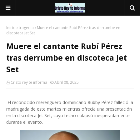
Inicio
tragedia
Muere el cantante Rubí Pérez tras derrumbe en
discoteca Jet Set
Muere el cantante Rubí Pérez
tras derrumbe en discoteca Jet
Set
Cristo rey te informa
Abril 08, 2025
El reconocido merenguero dominicano Rubby Pérez falleció la
madrugada de este martes mientras ofrecía una presentación
en la discoteca Jet Set, cuyo techo colapsó inesperadamente
durante el evento.