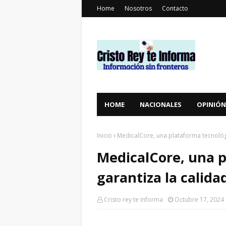
Home
Nosotros
Contacto
HOME
NACIONALES
OPINIÓN
Inicio
MedicalCore, una plataforma tecnológi
MedicalCore, una p
garantiza la calida
Cristo rey te informa
Octubre 17, 2024