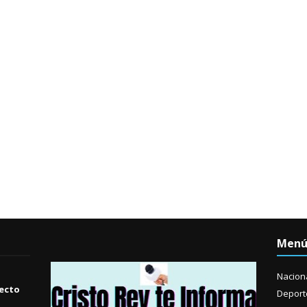
Men
Nacion
yecto
Deport