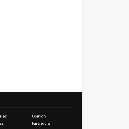
ú
ales
Opinión
es
Farándula