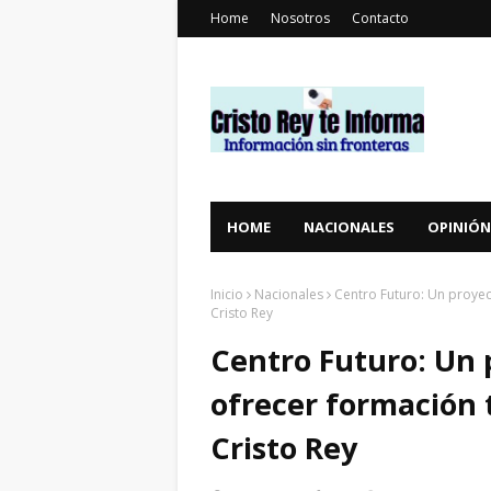
Home
Nosotros
Contacto
HOME
NACIONALES
OPINIÓN
Inicio
Nacionales
Centro Futuro: Un proye
Cristo Rey
Centro Futuro: Un 
ofrecer formación 
Cristo Rey