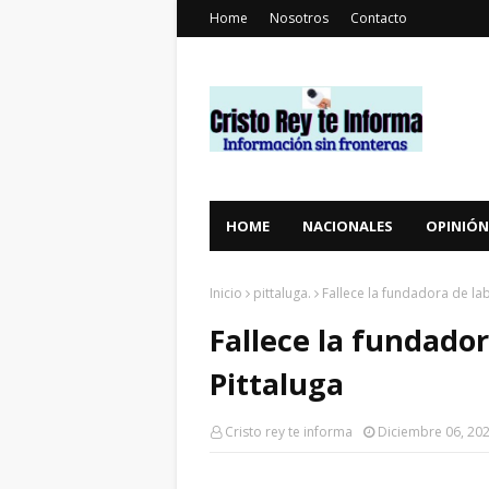
Home
Nosotros
Contacto
HOME
NACIONALES
OPINIÓN
Inicio
pittaluga.
Fallece la fundadora de la
Fallece la fundado
Pittaluga
Cristo rey te informa
Diciembre 06, 20