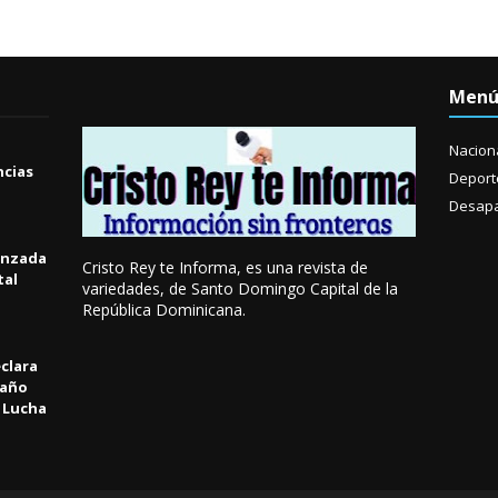
Men
Nacion
ncias
Deport
Desapa
anzada
Cristo Rey te Informa, es una revista de
tal
variedades, de Santo Domingo Capital de la
República Dominicana.
clara
 año
a Lucha
l