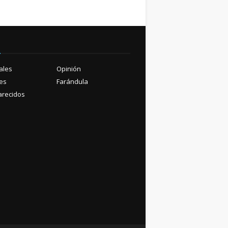
ú
ales
Opinión
es
Farándula
recidos