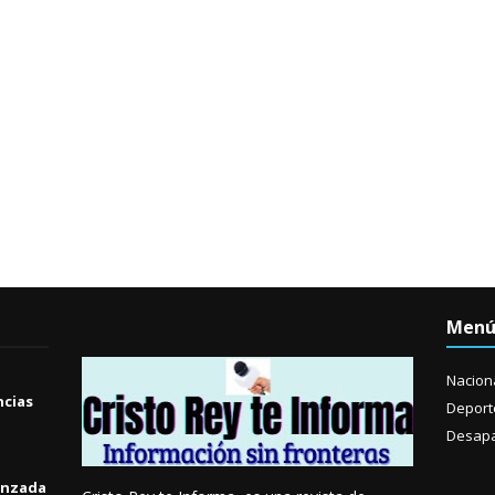
Men
Nacion
ncias
Deport
Desapa
anzada