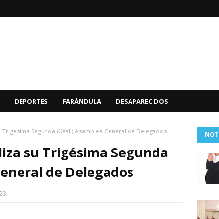
DEPORTES
FARÁNDULA
DESAPARECIDOS
Trigésima Segunda (XXXII) Asamblea General de Delegados
NOT
za su Trigésima Segunda
General de Delegados
023