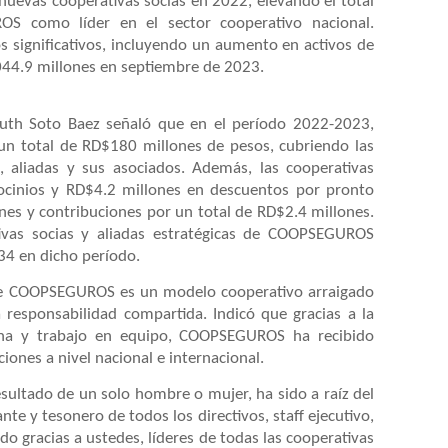
 nuevas cooperativas socias en 2022, elevando el total
S como líder en el sector cooperativo nacional.
s significativos, incluyendo un aumento en activos de
44.9 millones en septiembre de 2023.
Ruth Soto Baez señaló que en el período 2022-2023,
n total de RD$180 millones de pesos, cubriendo las
s, aliadas y sus asociados. Además, las cooperativas
ocinios y RD$4.2 millones en descuentos por pronto
nes y contribuciones por un total de RD$2.4 millones.
ivas socias y aliadas estratégicas de COOPSEGUROS
34 en dicho período.
que COOPSEGUROS es un modelo cooperativo arraigado
a responsabilidad compartida. Indicó que gracias a la
rtuna y trabajo en equipo, COOPSEGUROS ha recibido
iones a nivel nacional e internacional.
esultado de un solo hombre o mujer, ha sido a raíz del
nte y tesonero de todos los directivos, staff ejecutivo,
do gracias a ustedes, líderes de todas las cooperativas