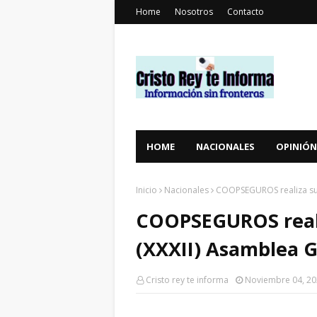
Home
Nosotros
Contacto
HOME
NACIONALES
OPINIÓN
Inicio
Nacionales
COOPSEGUROS realiza su 
COOPSEGUROS reali
(XXXII) Asamblea 
Cristo rey te informa
Noviembre 04, 2