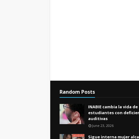
Random Posts
INABIE cambia la vida de
estudiantes con deficie
auditivas
June 23, 2026
Sigue interna mujer alc