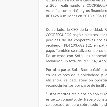
Gutiérrez destacó la inclusión de 21
a 205, reafirmando a COOPSEGURO
Además, compartió logros financiero
RD$426.0 millones en 2018 a RD$1,0
De su lado, la CEO de la entidad, 
COOPSEGUROS pagó siniestros por u
pérdidas de las cooperativas socia
recibieron RD$103,682,121 en patr
pago. También se realizaron donacio
De acuerdo con Soto, las cooperat
recibieron un total de RD$364,147,9
Por otra parte, Soto Báez señaló 
en los valores de la solidaridad y l
eficiencia, calidad, atención opo
reconocimientos por parte de instituc
“Estos méritos recibidos no son el r
esfuerzo conjunto, del trabajo consta
colaboradores, pero sobre todo ha si