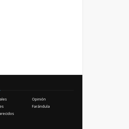
ú
ales
Opinión
es
Farándula
recidos