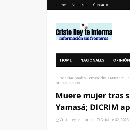
Home
Nosotros
Contacto
HOME
NACIONALES
OPINIÓN
Inicio
Nacionales. Feminicidio.
Muere mujer
presunto autor
Muere mujer tras s
Yamasá; DICRIM ap
Cristo rey te informa
Octubre 02, 2023