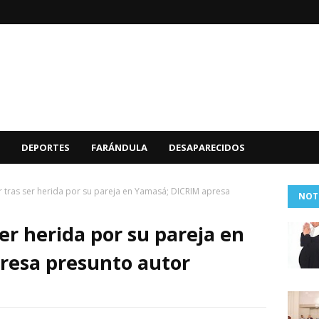
DEPORTES
FARÁNDULA
DESAPARECIDOS
 tras ser herida por su pareja en Yamasá; DICRIM apresa
NOT
er herida por su pareja en
resa presunto autor