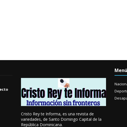
Men
Nacion
yecto
Deport
Desapa
Cristo Rey te Informa, es una revista de
variedades, de Santo Domingo Capital de la
República Dominicana.