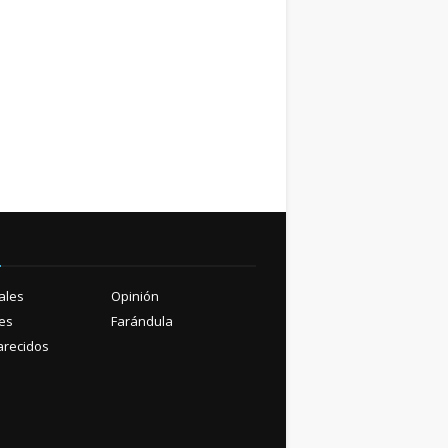
ú
ales
Opinión
es
Farándula
recidos