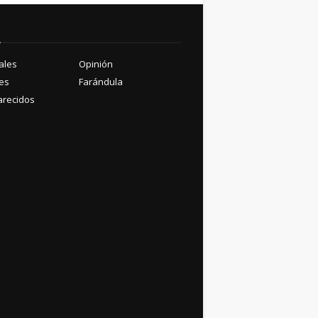
ú
ales
Opinión
es
Farándula
recidos