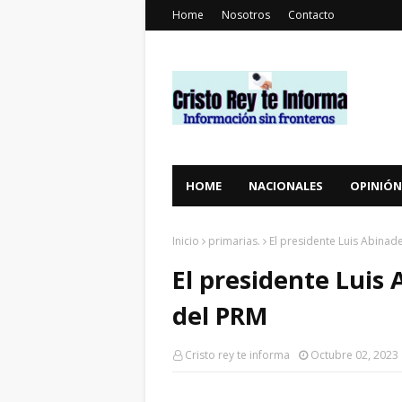
Home
Nosotros
Contacto
HOME
NACIONALES
OPINIÓN
Inicio
primarias.
El presidente Luis Abinad
El presidente Luis 
del PRM
Cristo rey te informa
Octubre 02, 2023