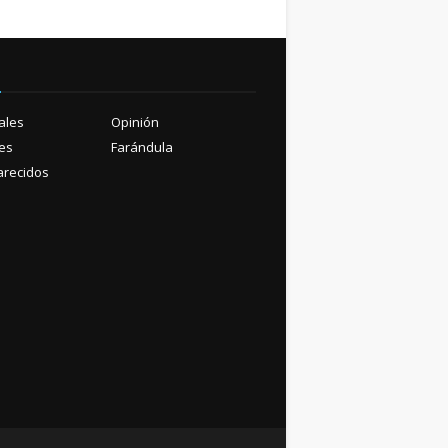
ú
ales
Opinión
es
Farándula
recidos