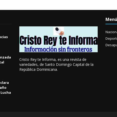
Men
Nacion
ncias
Deport
Desapa
anzada
Cristo Rey te Informa, es una revista de
tal
variedades, de Santo Domingo Capital de la
República Dominicana.
clara
 año
a Lucha
l