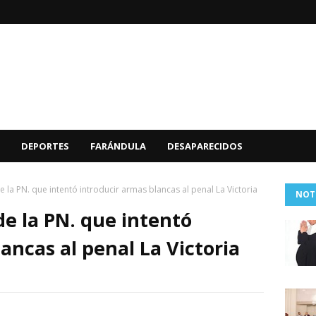
DEPORTES
FARÁNDULA
DESAPARECIDOS
la PN. que intentó introducir armas blancas al penal La Victoria
NOT
e la PN. que intentó
ancas al penal La Victoria