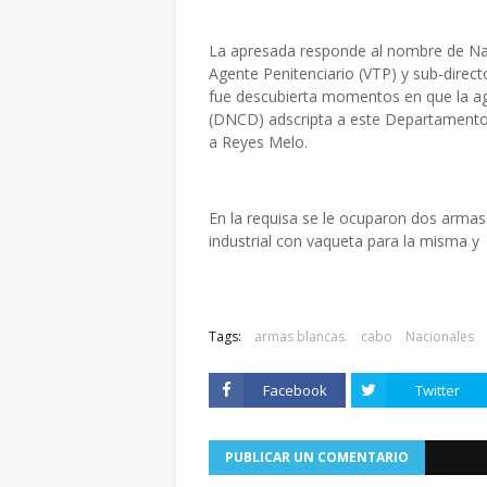
La apresada responde al nombre de Nad
Agente Penitenciario (VTP) y sub-direc
fue descubierta momentos en que la ag
(DNCD) adscripta a este Departamento p
a Reyes Melo.
En la requisa se le ocuparon dos armas 
industrial con vaqueta para la misma y 
Tags:
armas blancas.
cabo
Nacionales
Facebook
Twitter
PUBLICAR UN COMENTARIO