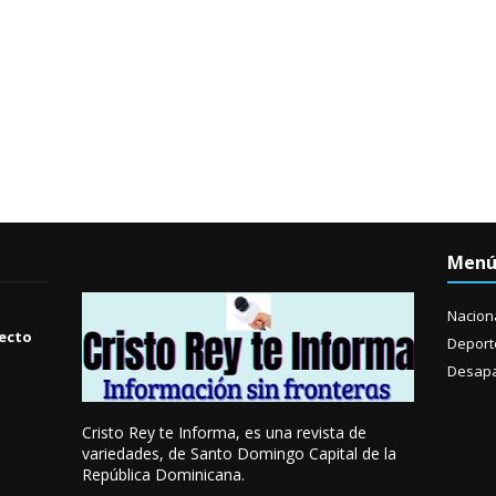
Men
Nacion
yecto
Deport
Desapa
Cristo Rey te Informa, es una revista de
variedades, de Santo Domingo Capital de la
República Dominicana.