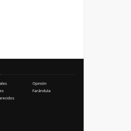
ú
ales
Opinión
es
Farándula
recidos