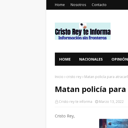
Home
Nosotros
Contacto
HOME
NACIONALES
OPINIÓN
Inicio
cristo rey
Matan policía para atracarl
Matan policía para 
Cristo rey te informa
Marzo 13, 2022
Cristo Rey,