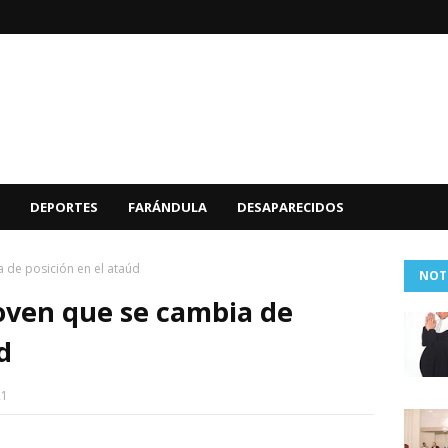
DEPORTES
FARÁNDULA
DESAPARECIDOS
 de posición en el ataúd
NOT
oven que se cambia de
d
21