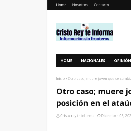
Home
Nosotros
Contacto
HOME
NACIONALES
OPINIÓN
Inicio
Otro caso; muere joven que se cambia
Otro caso; muere j
posición en el ataú
Cristo rey te informa
Diciembre 08, 20