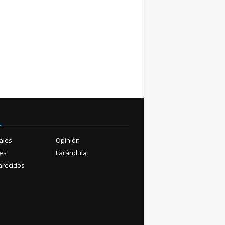
ú
ales
Opinión
es
Farándula
recidos