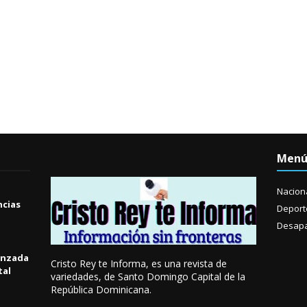
Men
Nacion
ncias
Deport
Desapa
anzada
Cristo Rey te Informa, es una revista de
tal
variedades, de Santo Domingo Capital de la
República Dominicana.