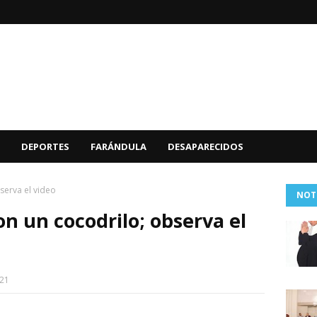
DEPORTES
FARÁNDULA
DESAPARECIDOS
serva el video
NOT
n un cocodrilo; observa el
021