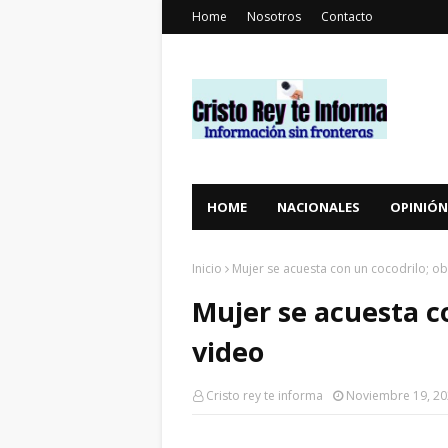
Home
Nosotros
Contacto
HOME
NACIONALES
OPINIÓN
Inicio
Mujer se acuesta con un cocodrilo; ob
Mujer se acuesta co
video
Cristo rey te informa
Noviembre 19, 2