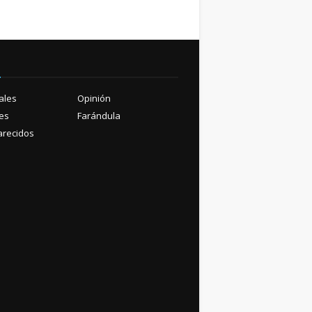
ú
ales
Opinión
es
Farándula
recidos