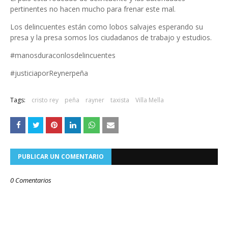
pertinentes no hacen mucho para frenar este mal.
Los delincuentes están como lobos salvajes esperando su
presa y la presa somos los ciudadanos de trabajo y estudios.
#manosduraconlosdelincuentes
#justiciaporReynerpeña
Tags:
cristo rey
peña
rayner
taxista
Villa Mella
PUBLICAR UN COMENTARIO
0 Comentarios