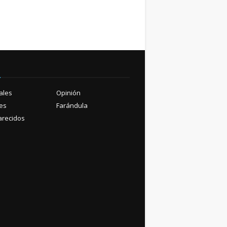
ú
ales
Opinión
es
Farándula
recidos