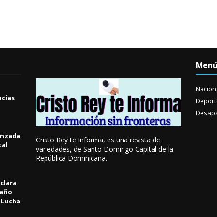
Men
Nacion
ncias
Deport
Desapa
anzada
Cristo Rey te Informa, es una revista de
tal
variedades, de Santo Domingo Capital de la
República Dominicana.
clara
 año
a Lucha
l