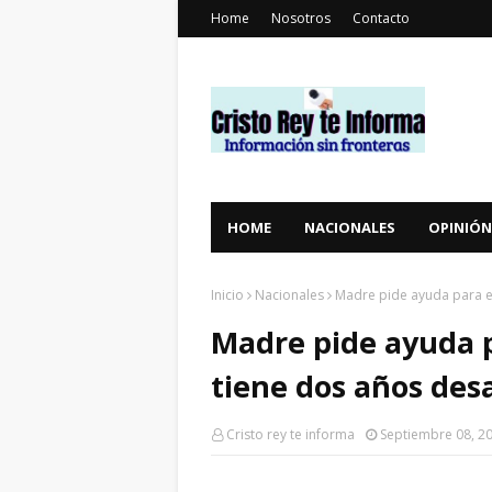
Home
Nosotros
Contacto
HOME
NACIONALES
OPINIÓN
Inicio
Nacionales
Madre pide ayuda para e
Madre pide ayuda p
tiene dos años des
Cristo rey te informa
Septiembre 08, 2