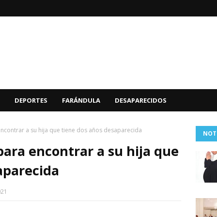
DEPORTES
FARÁNDULA
DESAPARECIDOS
ncontrar a su hija que tiene dos años desaparecida
NOT
ara encontrar a su hija que
aparecida
021