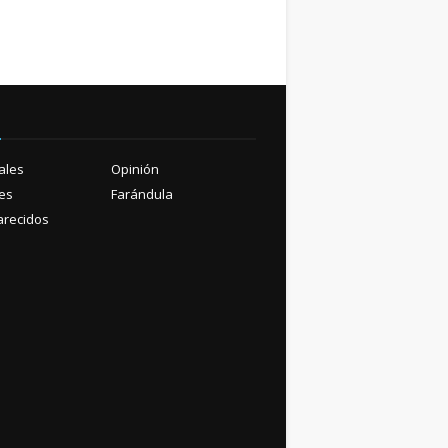
ú
ales
Opinión
es
Farándula
recidos