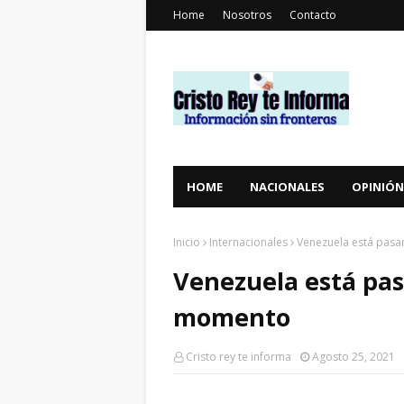
Home
Nosotros
Contacto
HOME
NACIONALES
OPINIÓN
Inicio
Internacionales
Venezuela está pasa
Venezuela está pas
momento
Cristo rey te informa
Agosto 25, 2021