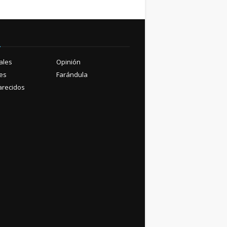
ú
ales
Opinión
es
Farándula
recidos