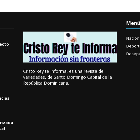
Men
Nacion
yecto
Deport
Desapa
Cristo Rey te Informa, es una revista de
variedades, de Santo Domingo Capital de la
República Dominicana.
ncias
anzada
tal