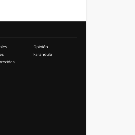
ú
ales
Opinión
es
Farándula
recidos