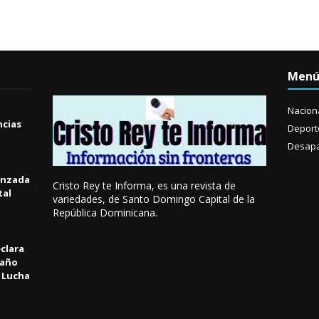
Men
Nacion
ncias
Deport
Desapa
anzada
Cristo Rey te Informa, es una revista de
tal
variedades, de Santo Domingo Capital de la
República Dominicana.
clara
 año
a Lucha
l