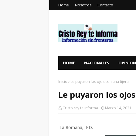
Home
Nosotros
Contacto
HOME
NACIONALES
OPINIÓN
Inicio
Le puyaron los ojos con una tijera
Le puyaron los ojos
Cristo rey te informa
Marzo 14, 2021
La Romana, RD.