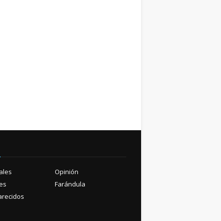
ú
ales
Opinión
es
Farándula
recidos