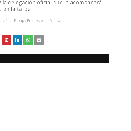
y la delegación oficial que lo acompañará
 en la tarde.
zación.
El papa Francisco
el Vaticano