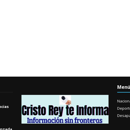
Men
Nacion
ncias
Deport
Desapa
anzada