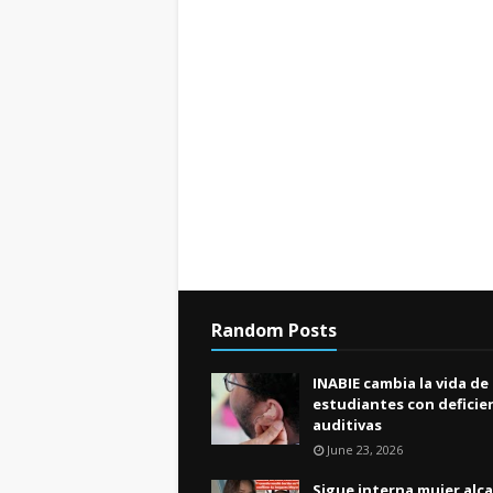
Random Posts
INABIE cambia la vida de
estudiantes con deficie
auditivas
June 23, 2026
Sigue interna mujer alc