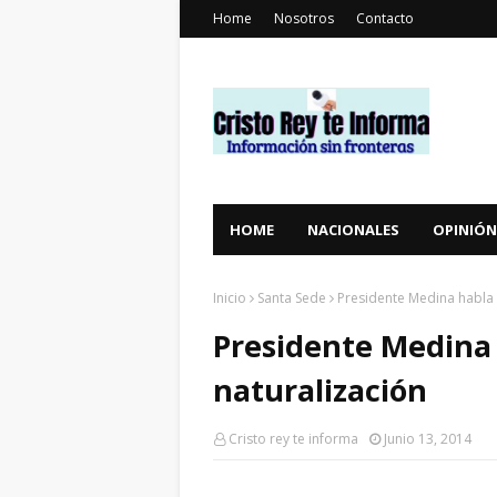
Home
Nosotros
Contacto
HOME
NACIONALES
OPINIÓN
Inicio
Santa Sede
Presidente Medina habla 
Presidente Medina 
naturalización
Cristo rey te informa
Junio 13, 2014