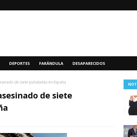
DEPORTES
FARÁNDULA
DESAPARECIDOS
esinado de siete puñaladas en España
NOT
sesinado de siete
ña