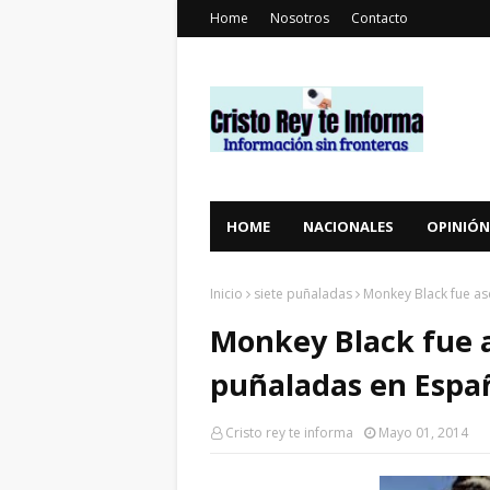
Home
Nosotros
Contacto
HOME
NACIONALES
OPINIÓN
Inicio
siete puñaladas
Monkey Black fue as
Monkey Black fue a
puñaladas en Espa
Cristo rey te informa
Mayo 01, 2014