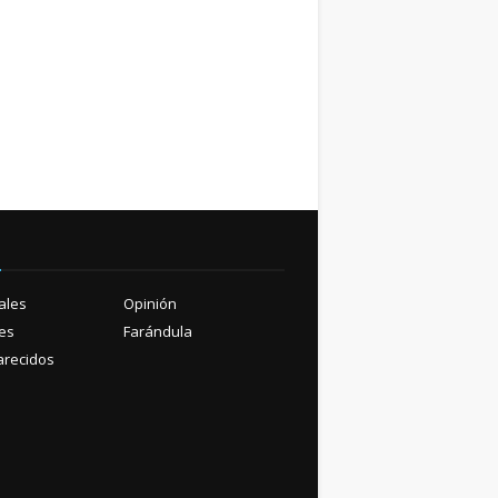
ú
ales
Opinión
es
Farándula
recidos