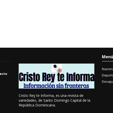
Men
Nacion
yecto
Deport
Desapa
Cristo Rey te Informa, es una revista de
variedades, de Santo Domingo Capital de la
República Dominicana.