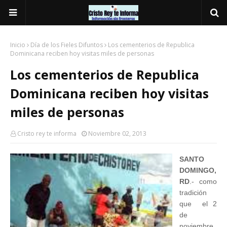
Inicio
Día de los Fieles Difuntos
Los cementerios de Republica
Dominicana reciben hoy visitas miles de personas
Los cementerios de Republica
Dominicana reciben hoy visitas
miles de personas
Cristo rey te informa
Noviembre 02, 2013
SANTO
DOMINGO,
RD
.- como
tradición
que el 2
de
noviembre,