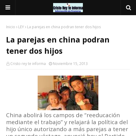
Inicio
LEY
La parejas en china podran tener dos hijos
La parejas en china podran
tener dos hijos
Cristo rey te informa
Noviembre 15, 2013
China abolirá los campos de “reeducación
mediante el trabajo” y relajará la política del
hijo único autorizando a más parejas a tener
un segundo vástago, anunció hoy el Partido