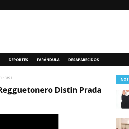
DEPORTES
FARÁNDULA
DESAPARECIDOS
in Prada
NOT
:Regguetonero Distin Prada