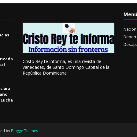
Men
Nacion
ncias
Deport
Desapa
anzada
Cristo Rey te Informa, es una revista de
tal
variedades, de Santo Domingo Capital de la
República Dominicana.
clara
 año
a Lucha
l
ted by
Blogge Themes