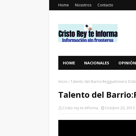
Home
Nosotros
Contacto
HOME
NACIONALES
OPINIÓN
Inicio
Talento del Barrio:Regguetonero Dist
Talento del Barrio
Cristo rey te informa
Octubre 20, 2013