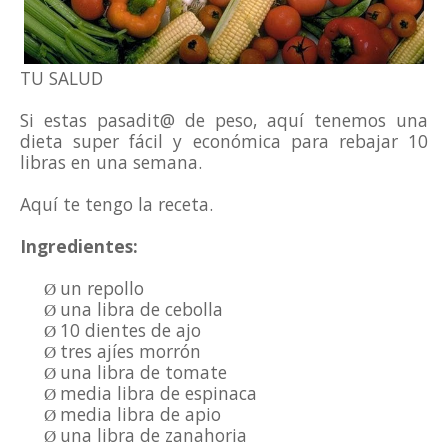
TU SALUD
Si estas pasadit@ de peso, aquí tenemos una
dieta super fácil y económica para rebajar 10
libras en una semana.
Aquí te tengo la receta.
Ingredientes:
un repollo
Ø
una libra de cebolla
Ø
10 dientes de ajo
Ø
tres ajíes morrón
Ø
una libra de tomate
Ø
media libra de espinaca
Ø
media libra de apio
Ø
una libra de zanahoria
Ø