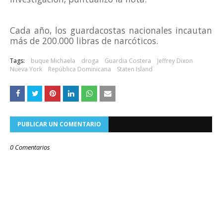
Cada año, los guardacostas nacionales incautan
más de 200.000 libras de narcóticos.
Tags:
buque Michaela
droga
Guardia Costera
Jeffrey Dixon
Nueva York
República Dominicana
Staten Island
PUBLICAR UN COMENTARIO
0 Comentarios