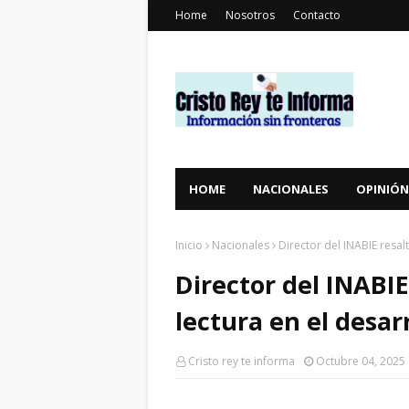
Home
Nosotros
Contacto
HOME
NACIONALES
OPINIÓN
Inicio
Nacionales
Director del INABIE resal
Director del INABIE
lectura en el desar
Cristo rey te informa
Octubre 04, 2025