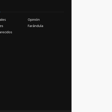
ú
ales
Opinión
es
Farándula
recidos